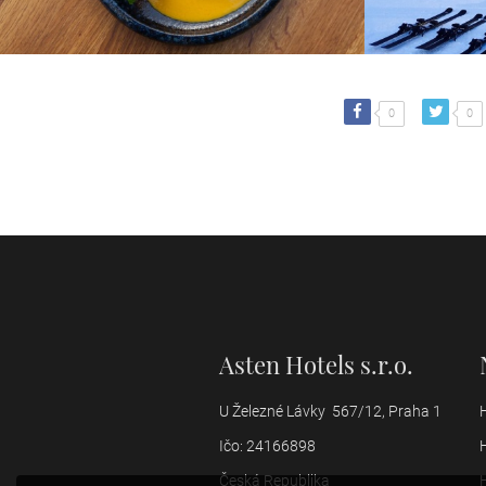
0
0
Asten Hotels s.r.o.
U Železné Lávky 567/12, Praha 1
Ičo: 24166898
Česká Republika