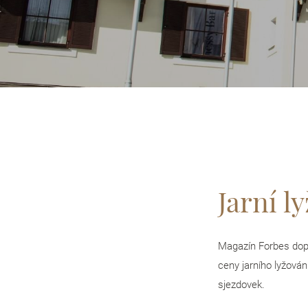
Jarní l
Magazín Forbes dopo
ceny jarního lyžován
sjezdovek.