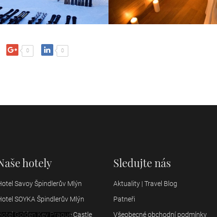
0
0
Naše hotely
Sledujte nás
Hotel Savoy Špindlerův Mlýn
Aktuality | Travel Blog
Hotel SOYKA Špindlerův Mlýn
Patneři
Hotel Golden Key Prague Castle
Všeobecné obchodní podmínky