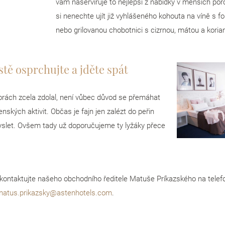
vám naservíruje to nejlepší z nabídky v menších po
si nenechte ujít již vyhlášeného kohouta na víně s f
nebo grilovanou chobotnici s cizrnou, mátou a kori
tě osprchujte a jděte spát
rách zcela zdolal, není vůbec důvod se přemáhat
enských aktivit. Občas je fajn jen zalézt do peřin
slet. Ovšem tady už doporučujeme ty lyžáky přece
 kontaktujte našeho obchodního ředitele Matuše Príkazského na tele
matus.prikazsky@astenhotels.com
.