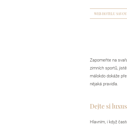
WEB HOTELU SAVOY
Zapomeňte na svařá
zimních sportů, jistě
málokdo dokáže přes
nějaká pravidla.
Dejte si luxu
Hlavním, i když čast