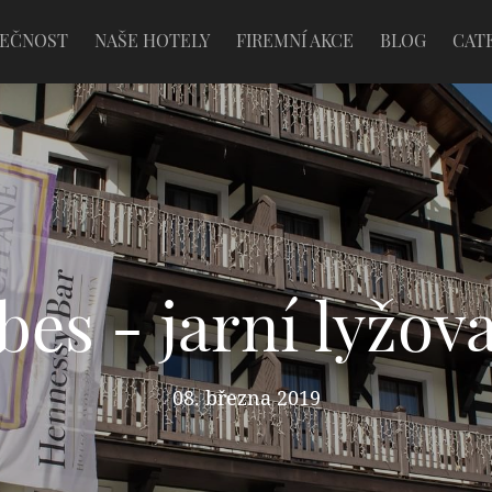
LEČNOST
NAŠE HOTELY
FIREMNÍ AKCE
BLOG
CAT
bes - jarní lyžov
08. března 2019