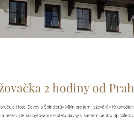
yžovačka 2 hodiny od Pra
ručuje Hotel Savoy a Špindlerův Mlýn pro jarní lyžování v Krkonoších.
í a rezervujte si ubytování v Hotelu Savoy v samém centru Špindlerova