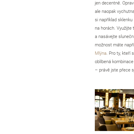
jen decentně. Opravd
ale naopak vychutnat
si například sklenku
na horách. Využijte 
a nasávejte slunečn
možnost máte napří
Mlýna
. Pro ty, kteří
oblíbená kombinace 
– právě jste přece s