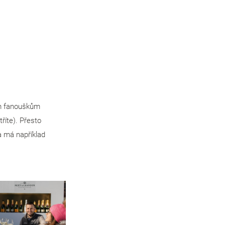
ým fanouškům
tříte). Přesto
a má například