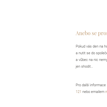
Anebo se pros
Pokud vás den na ho
a nutit se do společ
a vůbec na nic nemy
jen shodit…
Pro další informace
121
nebo emailem