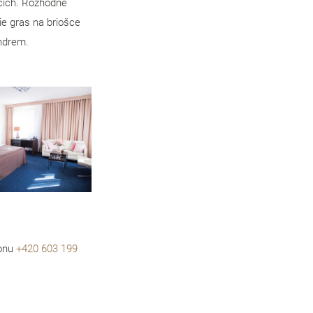
rcích. Rozhodně
oie gras na briošce
andrem.
fonu
+420 603 199