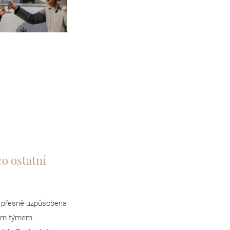
o ostatní
ku přesně uzpůsobena
vým týmem