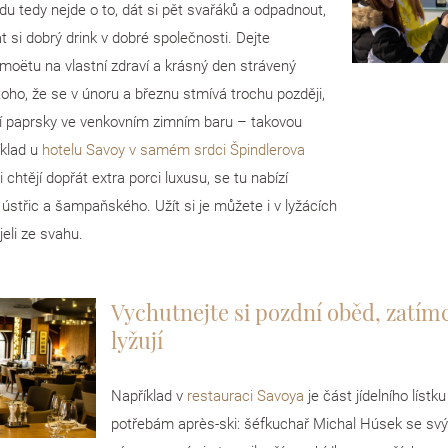
u tedy nejde o to, dát si pět svařáků a odpadnout,
 si dobrý drink v dobré společnosti. Dejte
 moëtu na vlastní zdraví a krásný den strávený
toho, že se v únoru a březnu stmívá trochu později,
í paprsky ve venkovním zimním baru – takovou
klad u
hotelu Savoy v samém srdci Špindlerova
 si chtějí dopřát extra porci luxusu, se tu nabízí
ústřic a šampaňského. Užít si je můžete i v lyžácích
jeli ze svahu.
Vychutnejte si pozdní oběd, zatímc
lyžují
Například v
restauraci Savoya
je část jídelního líst
potřebám après-ski: šéfkuchař Michal Húsek se s