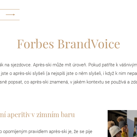
Forbes BrandVoice
k na sjezdovce. Après-ski může mít úroveň. Pokud patříte k vášniv
 jste o après-ski slyšeli (a nejspíš jste o něm slyšeli, i když k nim nepa
ně popsat, co après-ski znamená, v jakém kontextu se používá a zd
sní aperitiv v zimním baru
o opomíjeným pravidlem après-ski je, že se pije